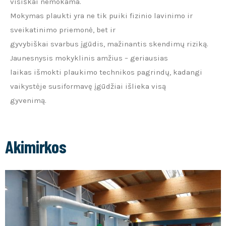
visiškai nemokama.
Mokymas plaukti yra ne tik puiki fizinio lavinimo ir
sveikatinimo priemonė, bet ir
gyvybiškai svarbus įgūdis, mažinantis skendimų riziką.
Jaunesnysis mokyklinis amžius – geriausias
laikas išmokti plaukimo technikos pagrindų, kadangi
vaikystėje susiformavę įgūdžiai išlieka visą
gyvenimą.
Akimirkos