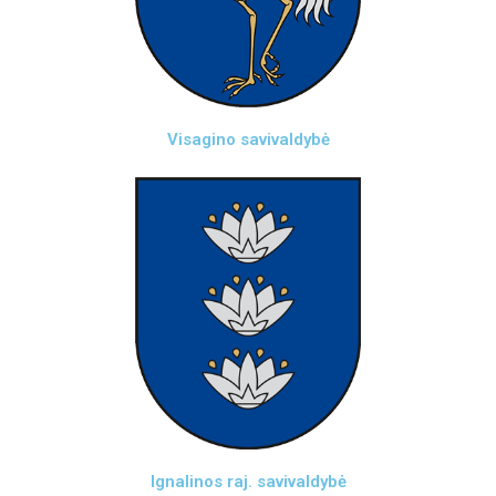
Visagino savivaldybė
Ignalinos raj. savivaldybė